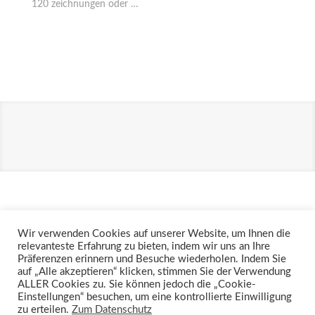
120 zeichnungen oder …
Wir verwenden Cookies auf unserer Website, um Ihnen die
impressum
|
|
datenschutz
relevanteste Erfahrung zu bieten, indem wir uns an Ihre
© 2024 claus eisenschink – r
ealisierung amydesigns.de,
Präferenzen erinnern und Besuche wiederholen. Indem Sie
münchen
auf „Alle akzeptieren“ klicken, stimmen Sie der Verwendung
ALLER Cookies zu. Sie können jedoch die „Cookie-
Einstellungen“ besuchen, um eine kontrollierte Einwilligung
zu erteilen.
Zum Datenschutz