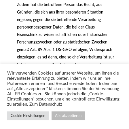
Zudem hat die betroffene Person das Recht, aus
Gründen, die sich aus ihrer besonderen Situation
ergeben, gegen die sie betreffende Verarbeitung
personenbezogener Daten, die bei der Claus
Eisenschink zu wissenschaftlichen oder historischen
Forschungszwecken oder zu statistischen Zwecken
gemäß Art. 89 Abs. 1 DS-GVO erfolgen, Widerspruch
einzulegen, es sei denn, eine solche Verarbeitung ist zur
Erfüllung einer im öffentlichen Interesse liegenden
Aufgabe erforderlich.
Wir verwenden Cookies auf unserer Website, um Ihnen die
relevanteste Erfahrung zu bieten, indem wir uns an Ihre
Präferenzen erinnern und Besuche wiederholen. Indem Sie
Zur Ausübung des Rechts auf Widerspruch kann sich
auf „Alle akzeptieren“ klicken, stimmen Sie der Verwendung
die betroffene Person direkt jeden Mitarbeiter der Claus
ALLER Cookies zu. Sie können jedoch die „Cookie-
Eisenschink oder einen anderen Mitarbeiter wenden.
Einstellungen“ besuchen, um eine kontrollierte Einwilligung
zu erteilen.
Zum Datenschutz
Der betroffenen Person steht es ferner frei, im
Zusammenhang mit der Nutzung von Diensten der
Cookie Einstellungen
Alle akzeptieren
Informationsgesellschaft, ungeachtet der Richtlinie
2002/58/EG, ihr Widerspruchsrecht mittels